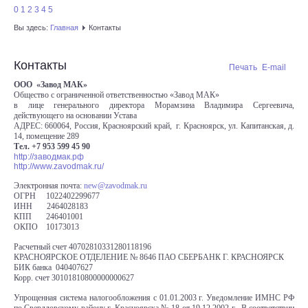
0
1
2
3
4
5
КАРТА ПОСТАВОК
Вы здесь:
Главная
Контакты
Контакты
Печать
E-mail
ООО «Завод МАК»
Общество с ограниченной ответственностью
«Завод МАК»
в лице генерального директора Морамзина Владимира Сергеевича,
действующего на основании Устава
АДРЕС: 660064, Россия, Красноярский край, г. Красноярск, ул. Капитанская, д.
14, помещение 289
Тел. +7 953 599 45 90
http://заводмак.рф
http://www.zavodmak.ru/
Электронная почта:
new@zavodmak.ru
ОГРН 1022402299677
ИНН 2464028183
КПП 246401001
ОКПО 10173013
Расчетный счет 40702810331280118196
КРАСНОЯРСКОЕ ОТДЕЛЕНИЕ № 8646 ПАО СБЕРБАНК Г. КРАСНОЯРСК
БИК банка 040407627
Корр. счет 30101810800000000627
Упрощенная система налогообложения с 01.01.2003 г.
Уведомление ИМНС РФ